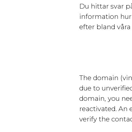
Du hittar svar p
information hur 
efter bland våra
The domain
(vi
due to unverifie
domain, you need
reactivated. An 
verify the conta