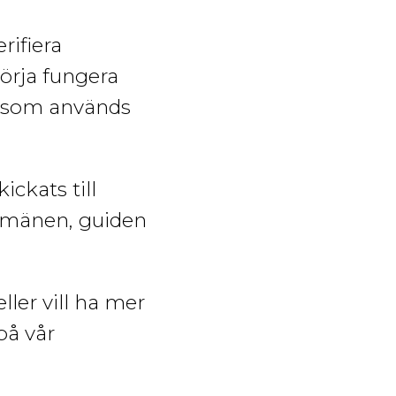
e
ifiera
örja fungera
k som används
ckats till
domänen, guiden
ller vill ha mer
på vår