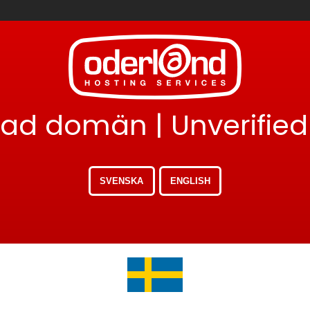
erad domän | Unverifie
SVENSKA
ENGLISH