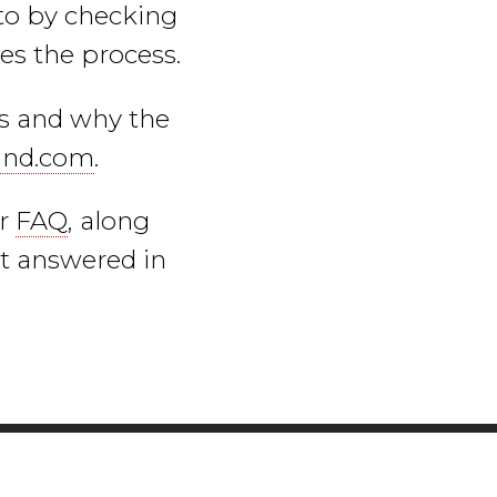
to by checking
es the process.
ss and why the
land.com
.
ur
FAQ
, along
't answered in