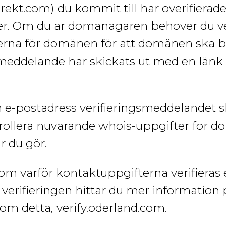
irekt.com)
du kommit till har overifierad
r. Om du är domänägaren behöver du ver
rna för domänen för att domänen ska b
tmeddelande har skickats ut med en län
.
 e-postadress verifieringsmeddelandet ski
ollera nuvarande whois-uppgifter för 
r du gör.
 om varför kontaktuppgifterna verifieras e
verifieringen hittar du mer information 
 om detta,
verify.oderland.com
.