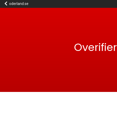
oderland.se
Overifi